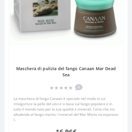
Maschera di pulizia del fango Canaan Mar Dead
Sea
0
La maschera di fango Canaan è speciale nel modo in cui
rinvigorisce la pelle del viso e si basa sul fango popolare e in
tutto il mondo noto per la sua qualità e minerali. Certo che sto
alludendo al fango marito. I minerali del Mar Morto incorporano
l..
16.96€