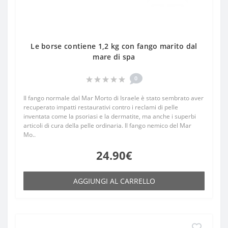
Le borse contiene 1,2 kg con fango marito dal
mare di spa
0
Il fango normale dal Mar Morto di Israele è stato sembrato aver
recuperato impatti restaurativi contro i reclami di pelle
inventata come la psoriasi e la dermatite, ma anche i superbi
articoli di cura della pelle ordinaria. Il fango nemico del Mar
Mo..
24.90€
AGGIUNGI AL CARRELLO