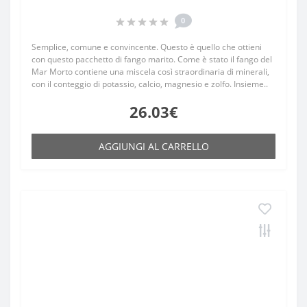
0
Semplice, comune e convincente. Questo è quello che ottieni
con questo pacchetto di fango marito. Come è stato il fango del
Mar Morto contiene una miscela così straordinaria di minerali,
con il conteggio di potassio, calcio, magnesio e zolfo. Insieme..
26.03€
AGGIUNGI AL CARRELLO