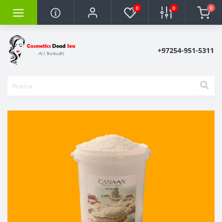
0
0
0
+97254-951-5311