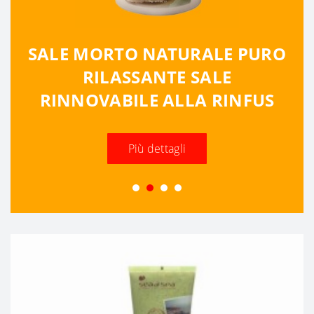
SALE MORTO NATURALE PURO
RILASSANTE SALE
RINNOVABILE ALLA RINFUS
Più dettagli