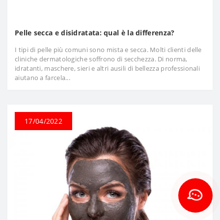
Pelle secca e disidratata: qual è la differenza?
I tipi di pelle più comuni sono mista e secca. Molti clienti delle
cliniche dermatologiche soffrono di secchezza. Di norma,
idratanti, maschere, sieri e altri ausili di bellezza professionali
aiutano a farcela...
17/04/2022